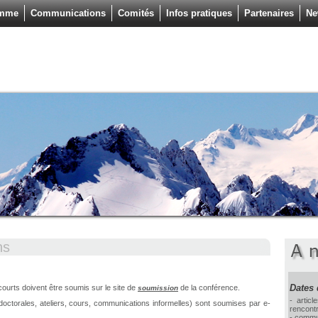
amme
Communications
Comités
Infos pratiques
Partenaires
Ne
ns
Dates
s courts doivent être soumis sur le site de
de la conférence.
soumission
- articl
doctorales, ateliers, cours, communications informelles) sont soumises par e-
rencont
- commu