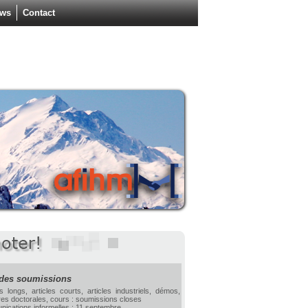
ws
Contact
 des soumissions
es longs, articles courts, articles industriels, démos,
res doctorales, cours : soumissions closes
nications informelles : 11 septembre